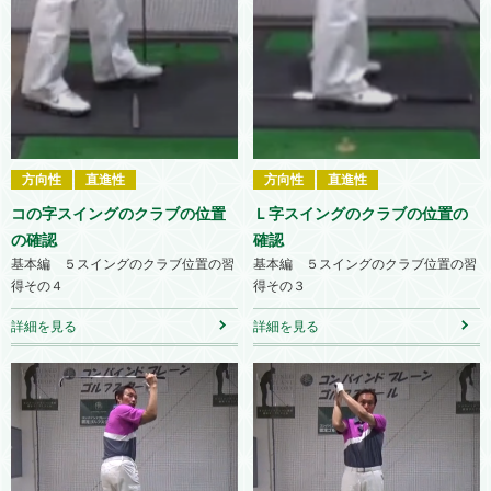
方向性
直進性
方向性
直進性
コの字スイングのクラブの位置
Ｌ字スイングのクラブの位置の
の確認
確認
基本編 ５スイングのクラブ位置の習
基本編 ５スイングのクラブ位置の習
得その４
得その３
詳細を見る
詳細を見る