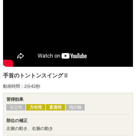
手首のトントンスイングⅡ
動画時間：2分42秒
習得効果
安定性
方向性
直進性
飛距離
部位の補正
左腕の動き、右腕の動き