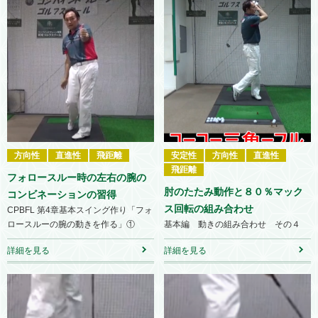
方向性
直進性
飛距離
安定性
方向性
直進性
飛距離
フォロースルー時の左右の腕の
肘のたたみ動作と８０％マック
コンビネーションの習得
ス回転の組み合わせ
CPBFL 第4章基本スイング作り「フォ
ロースルーの腕の動きを作る」①
基本編 動きの組み合わせ その４
詳細を見る
詳細を見る