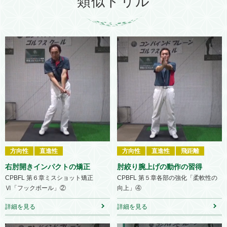
類似ドリル
方向性
直進性
方向性
直進性
飛距離
右肘開きインパクトの矯正
肘絞り腕上げの動作の習得
CPBFL 第６章ミスショット矯正
CPBFL 第５章各部の強化「柔軟性の
Ⅵ「フックボール」②
向上」④
詳細を見る
詳細を見る