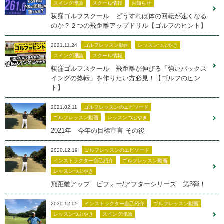
スイング理論
スクール情報
お知らせ
荻窪ゴルフスクール どうすれば体の回転が速くなる
のか？２つの飛距離アップドリル【ゴルフのヒント】
2021.11.24
ゴルフレッスン動画
レッスンつぶやき
スイング理論
スクール情報
荻窪ゴルフスクール 飛距離が伸びる「強いバックス
イングの捻転」を作りたい方必見！【ゴルフのヒン
ト】
2021.02.11
ゴルフレッスンのエピソード
ゴルフレッスン動画
レッスンつぶやき
2021年 今年の目標宣言 その後
2020.12.19
ゴルフレッスンのエピソード
インストラクター自己紹介
ゴルフレッスン動画
レッスンつぶやき
飛距離アップ ビフォー/アフターシリーズ 第3弾！
2020.12.05
インストラクター自己紹介
ゴルフレッスン動画
レッスンつぶやき
スイング理論