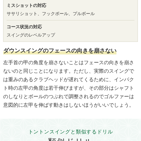
ミスショットの対応
ササリショット、フックボール、プルボール
コース状況の対応
スイングのレベルアップ
ダ
ウ
ン
ス
イ
ン
グ
の
フ
ェ
ー
ス
の
向
き
を
崩
さ
な
い
左手首の甲の角度を崩さないことはフェースの向きを崩さ
ないのと同じことになります。ただし、実際のスイングで
は重みのあるクラブヘッドが遅れてくるために、インパク
ト時の左甲の角度は若干伸びますが、その部分はシャフト
のしなりとボールのつぶれで調整されるのでゴルファーは
意図的に左甲を伸ばす動きはしないほうがいいでしょう。
トントンスイングと類似するドリル