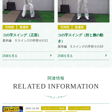
方向性
直進性
方向性
直進性
コの字スイング（正面）
コの字スイング（肘と腕の動
基本編 ５スイングの学習その11
き）
基本編 ５スイングの学習その10
詳細を見る
詳細を見る
関連情報
RELATED INFORMATION
2021.12.04
ゴルフレッスン動画
レッスンつぶやき