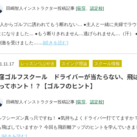
田嶋智人インストラクター投稿記事 [
荻窪
、
認定校
]
友人からゴルフに誘われてもう断れない… ●主人と一緒に夫婦でラウ
とになりました… ●もう断りきれません…逃げられません…（汗） 
刺激を受けました……
[続きを読む]
レッスンつぶやき
スイング理論
スクール情報
1.11.17
窪ゴルフスクール ドライバーが当たらない、飛
ってホント！？【ゴルフのヒント】
田嶋智人インストラクター投稿記事 [
荻窪
、
認定校
]
ルフシーズン真っ只ですね！ ●気持ちよくドライバー打ててますか？
も飛ばしていますか？ 今回も飛距離アップのヒントを学んでいきま
…
[続きを読む]