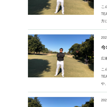
こ
T
方
202
今
広
こ
T
や
202