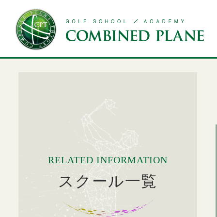
Yoga school
Message from CPT Developer
Golf school
Hon atsugi sch
CPT開発者からのメッセージ
用賀校
ゴルフスクール
本厚木校
RELATED INFORMATION
スクール一覧