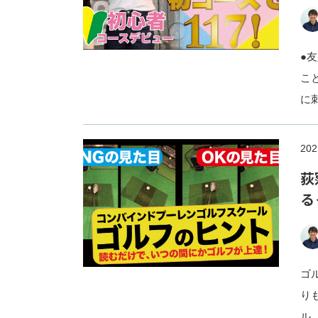
●
こ
に
202
荻
る
ゴ
り
ル