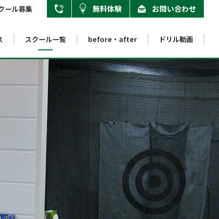
無料体験
お問い合わせ
クール募集
ス
スクール一覧
用賀校
before・after
ドリル動画
03-6805-7519
本厚木校
046-205-7172
八王子みなみ野校
nternet school
About swing instruction method
Internet golf school
Accredited school
042-683-4925
ンターネット校
インターネットゴルフスクール
スイング指導法について
認定校
インターネット校
03-6913-5455
インストラクター養成スクール
03-6805-7572