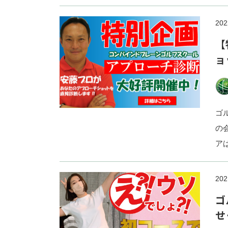
202
【
ョ
ゴ
の
ア
202
ゴ
せ