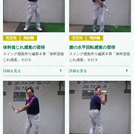
安定性
飛距離
安定性
飛距離
体幹捻じれ感覚の習得
腰の水平回転感覚の習得
スイング感覚作り編第６章「体幹逆捻
スイング感覚作り編第６章「体幹逆捻
じれ感覚」その５
じれ感覚」その３
詳細を見る
詳細を見る