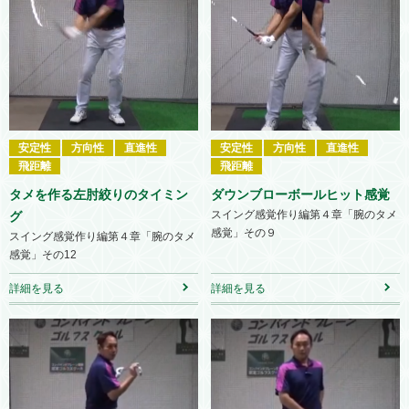
安定性
方向性
直進性
安定性
方向性
直進性
飛距離
飛距離
タメを作る左肘絞りのタイミン
ダウンブローボールヒット感覚
スイング感覚作り編第４章「腕のタメ
グ
感覚」その９
スイング感覚作り編第４章「腕のタメ
感覚」その12
詳細を見る
詳細を見る