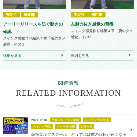
安定性
飛距離
安定性
飛距離
アーリーリリースを防ぐ動きの
左肘力抜き感覚の習得
スイング感覚作り編第４章「腕のタメ
確認
感覚」その１
スイング感覚作り編第４章「腕のタメ
感覚」その３
詳細を見る
詳細を見る
関連情報
RELATED INFORMATION
2021.12.04
ゴルフレッスン動画
レッスンつぶやき
スイング理論
スクール情報
お知らせ
荻窪ゴルフスクール どうすれば体の回転が速くなる