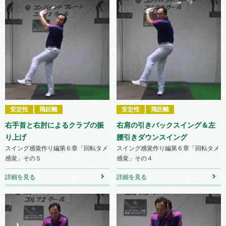
安定性
飛距離
安定性
飛距離
右手首と右肘によるクラブの振
右肩の引きバックスイング＆左
り上げ
腰引きダウンスイング
スイング感覚作り編第６章「回転タメ
スイング感覚作り編第６章「回転タメ
感覚」その５
感覚」その４
詳細を見る
詳細を見る