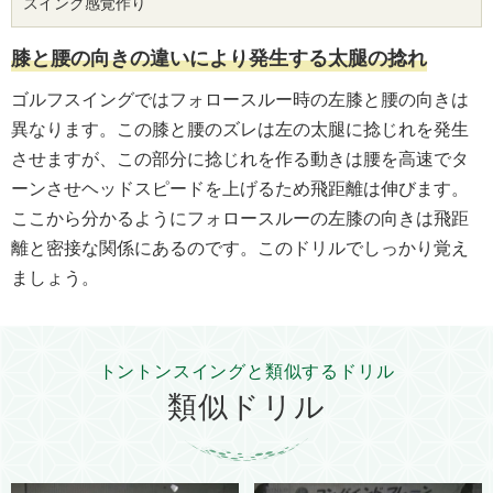
スイング感覚作り
膝
と
腰
の
向
き
の
違
い
に
よ
り
発
生
す
る
太
腿
の
捻
れ
ゴルフスイングではフォロースルー時の左膝と腰の向きは
異なります。この膝と腰のズレは左の太腿に捻じれを発生
させますが、この部分に捻じれを作る動きは腰を高速でタ
ーンさせヘッドスピードを上げるため飛距離は伸びます。
ここから分かるようにフォロースルーの左膝の向きは飛距
離と密接な関係にあるのです。このドリルでしっかり覚え
ましょう。
トントンスイングと類似するドリル
類似ドリル