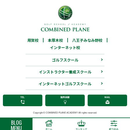
用賀校
03-6805-7519
本厚木校
046-205-7172
八王子みなみ野校
用賀校
本厚木校
八王子みなみ野校
042-683-4925
インターネット校
インターネット校
ゴルフスクール
03-6913-5455
インストラクター養成スクール
インストラクター養成スクール
03-6805-7572
インターネットゴルフスクール
TEL
無料体験
MAIL
Copyright © COMBINED PLANE ACADEMY All rights reserved.
BLOG
MENU
ホーム
ランキング
絞り込み