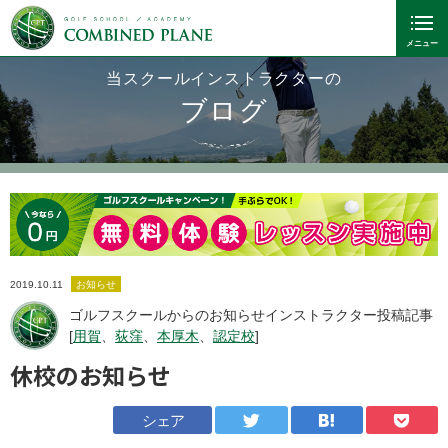
当スクールインストラクターの
ブログ
2019.10.11
お知らせ
ゴルフスクールからのお知らせインストラクター投稿記事
[
用賀
、
荻窪
、
本厚木
、
認定校
]
休校のお知らせ
シェア