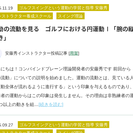
ゴルフスイングという運動の学習と指導 安藤秀
5.11.19
ンストラクター養成スクール
スイング理論
動の流動を見る ゴルフにおける円運動Ⅰ「腕の
き」
安藤秀インストラクター投稿記事 [
用賀
]
んにちは！コンバインドプレーン理論開発者の安藤秀です 前回から
の流動」についての説明を始めました。運動の流動とは、見ている
運動全体が流れるように進行する」という印象を与えるものであり
練者の運動からはこの印象は発生しません。その理由は非熟練者の
2つ以上の動きを組…
[続きを読む]
ゴルフスイングという運動の学習と指導 安藤秀
5.09.27