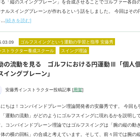
作る「縦のスイングプレーン」を合成させることでゴルファー各自
ジナルスイングプレーンが作れるという話をしました。 今回はその
を…
[続きを読む]
ゴルフスイングという運動の学習と指導 安藤秀
6.03.09
ンストラクター養成スクール
スイング理論
動の流動を見る ゴルフにおける円運動Ⅲ「個人
スイングプレーン」
安藤秀インストラクター投稿記事 [
用賀
]
んにちは！コンバインドプレーン理論開発者の安藤秀です。 今回も
き「運動の流動」がどのようにゴルフスイングに現れるかを説明し
す。コンバインドプレーン理論ではゴルフスイングは「腕の縦の動
「体の横の回転」の合成と考えています。そして、前々回では腕の