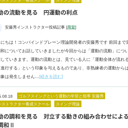
ンストラクター養成スクール
スイング理論
動の流動を見る 円運動の利点
安藤秀インストラクター投稿記事 [
用賀
]
んにちは！コンバインドプレーン理論開発者の安藤秀です 前回まで
調和についてお話していきましたが今回からは「運動の流動」につ
明していきます。運動の流動とは、見ている人に「運動全体が流れ
に進行する」という印象を与えるものであり、非熟練者の運動から
印象は発生しません…
[続きを読む]
ゴルフスイングという運動の学習と指導 安藤秀
5.08.18
ンストラクター養成スクール
スイング理論
動の調和を見る 対立する動きの組み合わせによ
調和Ⅱ