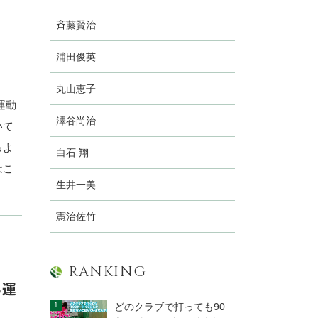
斉藤賢治
浦田俊英
丸山恵子
運動
澤谷尚治
いて
るよ
白石 翔
はこ
生井一美
憲治佐竹
RANKING
る運
どのクラブで打っても90