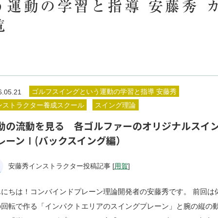
運動の学習と指導 安藤秀 
覧
ゴルフスイングという運動の学習と指導 安藤秀
6.05.21
ンストラクター養成スクール
スイング理論
動の流動を見る 各ゴルファーのオリジナルスイ
レーンⅠ(バックスイング編）
安藤秀インストラクター投稿記事 [
用賀
]
んにちは！コンバインドプレーン理論開発者の安藤秀です。 前回は
の回転で作る「インパクトエリアのスイングプレーン」と腕の縦の