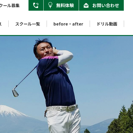
無料体験
お問い合わせ
クール募集
ス
スクール一覧
用賀校
before・after
ドリル動画
03-6805-7519
本厚木校
046-205-7172
八王子みなみ野校
nternet school
About swing instruction method
Internet golf school
Accredited school
042-683-4925
ンターネット校
インターネットゴルフスクール
スイング指導法について
認定校
インターネット校
03-6913-5455
インストラクター養成スクール
03-6805-7572