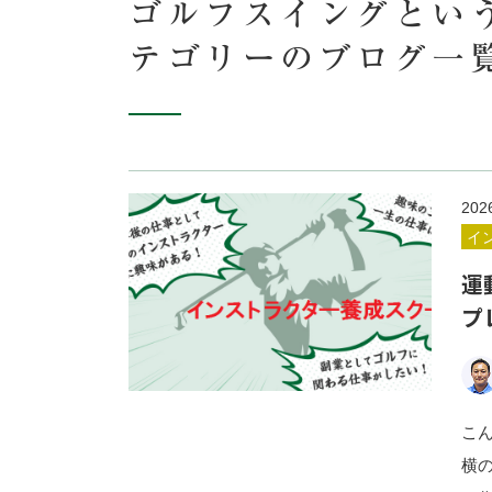
ゴルフスイングという
テゴリーのブログ一
202
イ
運
プ
こ
横