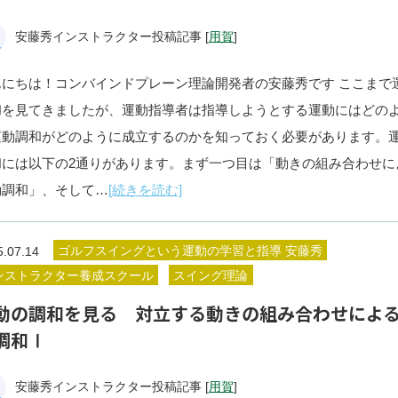
安藤秀インストラクター投稿記事 [
用賀
]
んにちは！コンバインドプレーン理論開発者の安藤秀です ここまで
和を見てきましたが、運動指導者は指導しようとする運動にはどの
運動調和がどのように成立するのかを知っておく必要があります。
和には以下の2通りがあります。まず一つ目は「動きの組み合わせに
動調和」、そして…
[続きを読む]
ゴルフスイングという運動の学習と指導 安藤秀
5.07.14
ンストラクター養成スクール
スイング理論
動の調和を見る 対立する動きの組み合わせによ
調和Ⅰ
安藤秀インストラクター投稿記事 [
用賀
]