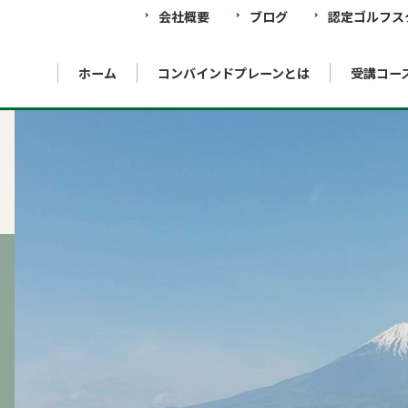
会社概要
ブログ
認定ゴルフス
ホーム
コンバインドプレーンとは
受講コー
ool
What is COMBINED PLANE Theory
Instructor training school
Hachioji Minamino school
I
コンバインドプレーン理論とは？
インストラクター養成スクール
八王子みなみ野校
イ