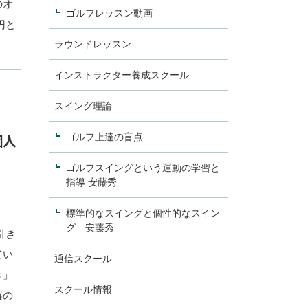
のオ
ゴルフレッスン動画
円と
ラウンドレッスン
インストラクター養成スクール
スイング理論
個人
ゴルフ上達の盲点
ゴルフスイングという運動の学習と
指導 安藤秀
標準的なスイングと個性的なスイン
グ 安藤秀
引き
てい
通信スクール
き」
スクール情報
縦の