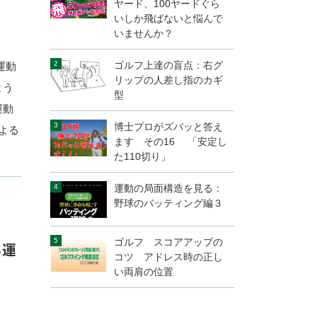
ヤード、100ヤードぐら
いしか飛ばないと悩んで
いませんか？
ゴルフ上達の盲点：右グ
運動
リップの人差し指のカギ
よう
型
運動
博士プロがズバッと答え
よる
ます その16 「安定し
た110切り」
運動の局面構造を見る：
野球のバッティング編３
ゴルフ スコアアップの
る運
コツ アドレス時の正し
い両肩の位置