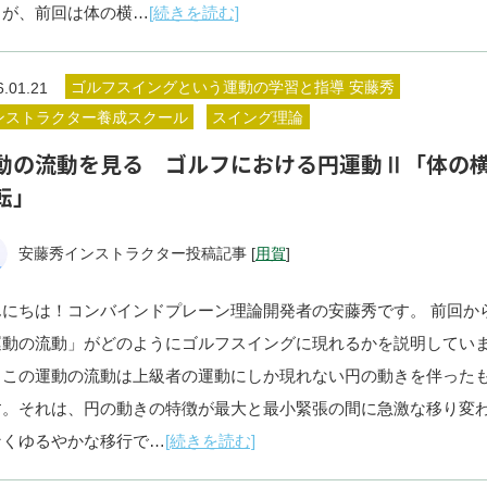
きが、前回は体の横…
[続きを読む]
ゴルフスイングという運動の学習と指導 安藤秀
6.01.21
ンストラクター養成スクール
スイング理論
動の流動を見る ゴルフにおける円運動Ⅱ「体の
転」
安藤秀インストラクター投稿記事 [
用賀
]
んにちは！コンバインドプレーン理論開発者の安藤秀です。 前回か
運動の流動」がどのようにゴルフスイングに現れるかを説明してい
、この運動の流動は上級者の運動にしか現れない円の動きを伴った
す。それは、円の動きの特徴が最大と最小緊張の間に急激な移り変
なくゆるやかな移行で…
[続きを読む]