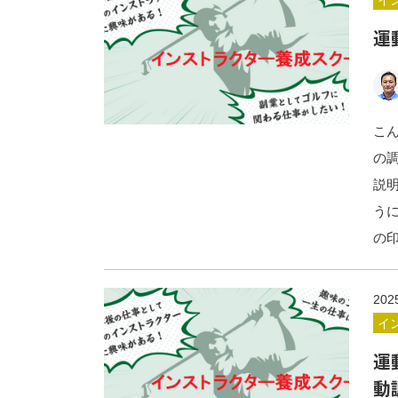
イ
運
こ
の
説
う
の
202
イ
運
動