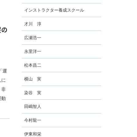
インストラクター養成スクール
才川 淳
縦の
広瀬浩一
永里洋一
松本昌二
「運
横山 実
人に
、非
染谷 実
運動
田嶋智人
今村龍一
伊東和栄