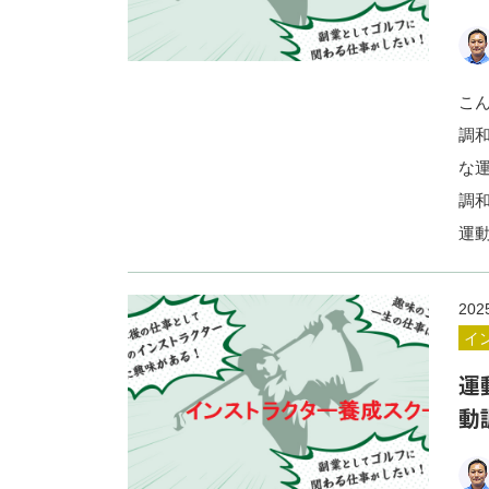
こ
調
な
調
運
202
イ
運
動