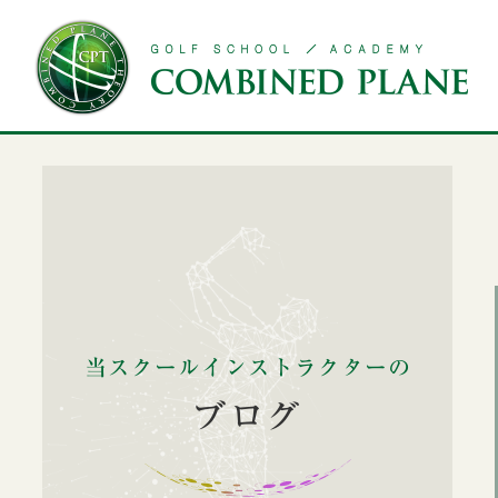
Yoga school
Message from CPT Developer
Golf school
Hon atsugi sch
CPT開発者からのメッセージ
用賀校
ゴルフスクール
本厚木校
当スクールインストラクターの
ブログ