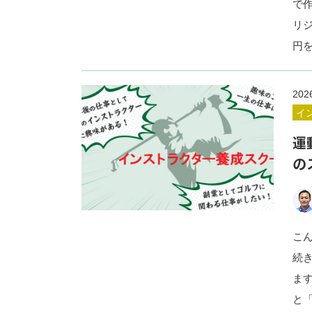
で
リ
円
202
イ
運
の
こ
続
ま
と