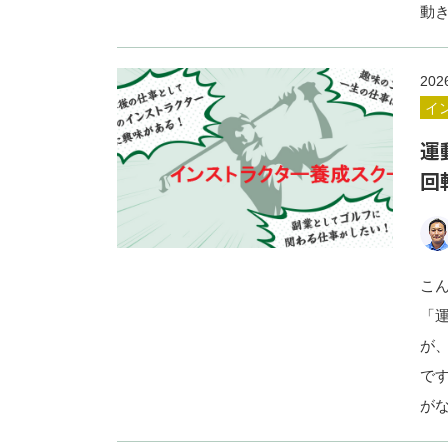
動
202
イ
運
回
こ
「
が
で
が