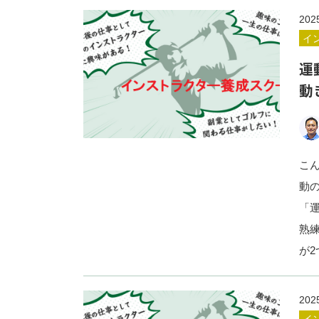
202
イ
運
動
こ
動
「
熟
が
202