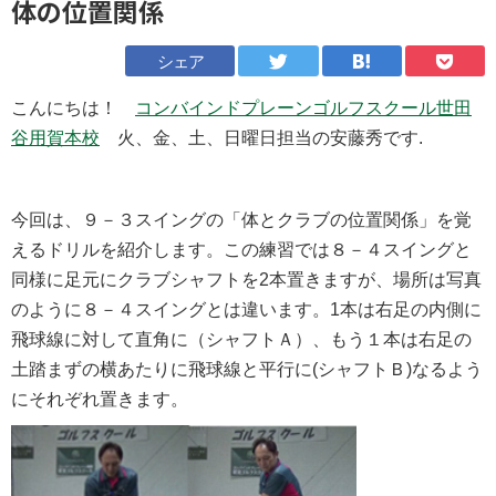
体の位置関係
シェア
こんにちは！
コンバインドプレーンゴルフスクール世田
谷用賀本校
火、金、土、日曜日担当の安藤秀です.
今回は、９－３スイングの「体とクラブの位置関係」を覚
えるドリルを紹介します。この練習では８－４スイングと
同様に足元にクラブシャフトを2本置きますが、場所は写真
のように８－４スイングとは違います。1本は右足の内側に
飛球線に対して直角に（シャフトＡ）、もう１本は右足の
土踏まずの横あたりに飛球線と平行に(シャフトＢ)なるよう
にそれぞれ置きます。