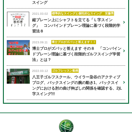
スイング
標準的なスイングと個性的なスイング 安藤秀
2021.03.02
縦プレーン上にシャフトを立てる「Ｌ字スイン
グ」 コンバインドプレーン理論に基づく段階的学
習法８
博士プロがズバッと答えます！！
2023.09.11
博士プロがズバッと答えます その８ 「コンバイン
ドプレーン理論に基づく段階的ゴルフスイング学習
法」とは？
ゴルフレッスン動画
2022.03.12
八王子ゴルフスクール、ウイラー染谷のアクティブ
ブログ、バックスイングの腕の動き1、バックスイ
ングにおける肘の曲げ伸ばしの関係を確認する、2)L
字スイング!!!
用賀校
03-6805-7519