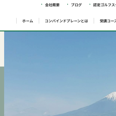
会社概要
ブログ
認定ゴルフス
ホーム
コンバインドプレーンとは
受講コー
ool
What is COMBINED PLANE Theory
Instructor training school
Hachioji Minamino school
I
コンバインドプレーン理論とは？
インストラクター養成スクール
八王子みなみ野校
イ