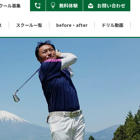
無料体験
お問い合わせ
クール募集
ス
スクール一覧
用賀校
before・after
ドリル動画
03-6805-7519
本厚木校
046-205-7172
八王子みなみ野校
nternet school
About swing instruction method
Internet golf school
Accredited school
042-683-4925
ンターネット校
インターネットゴルフスクール
スイング指導法について
認定校
インターネット校
03-6913-5455
インストラクター養成スクール
03-6805-7572