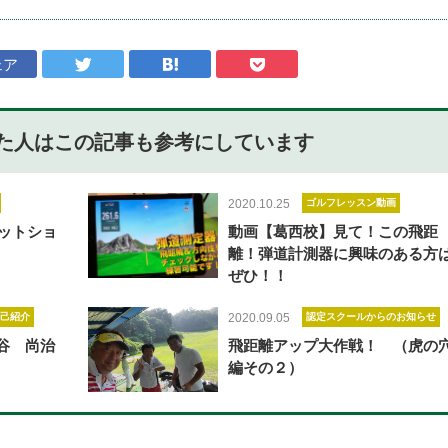
ェア
た人はこの記事も
参考にしています
2020.10.25
ゴルフレッスン動画
ットショ
動画【葛西校】見て！この飛距
離！弾道計測器に興味のある方
ぜひ！！
己紹介
2020.09.05
認定スクールからのお知らせ
の澤谷 尚治
飛距離アップ大作戦！ （虎の
編その２）