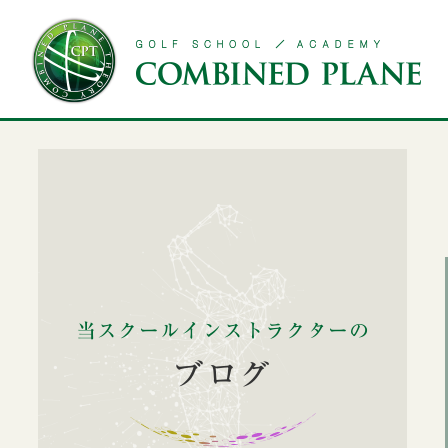
Yoga school
Message from CPT Developer
Golf school
Hon atsugi sch
CPT開発者からのメッセージ
用賀校
ゴルフスクール
本厚木校
当スクールインストラクターの
ブログ