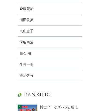
斉藤賢治
浦田俊英
丸山恵子
澤谷尚治
白石 翔
生井一美
憲治佐竹
RANKING
博士プロがズバッと答え