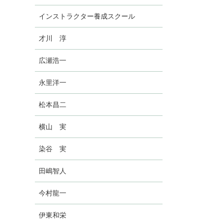
インストラクター養成スクール
才川 淳
広瀬浩一
永里洋一
松本昌二
横山 実
染谷 実
田嶋智人
今村龍一
伊東和栄