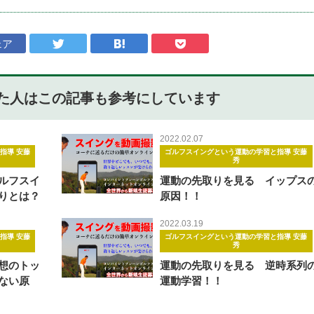
ェア
た人はこの記事も
参考にしています
2022.02.07
指導 安藤
ゴルフスイングという運動の学習と指導 安藤
秀
ルフスイ
運動の先取りを見る イップス
りとは？
原因！！
2022.03.19
指導 安藤
ゴルフスイングという運動の学習と指導 安藤
秀
想のトッ
運動の先取りを見る 逆時系列
ない原
運動学習！！