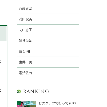
斉藤賢治
浦田俊英
丸山恵子
澤谷尚治
白石 翔
の
生井一美
憲治佐竹
RANKING
の
どのクラブで打っても90