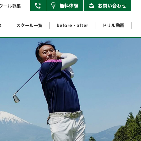
無料体験
お問い合わせ
クール募集
ス
スクール一覧
用賀校
before・after
ドリル動画
03-6805-7519
本厚木校
046-205-7172
八王子みなみ野校
nternet school
About swing instruction method
Internet golf school
Accredited school
042-683-4925
ンターネット校
インターネットゴルフスクール
スイング指導法について
認定校
インターネット校
03-6913-5455
インストラクター養成スクール
03-6805-7572