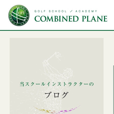
Yoga school
Message from CPT Developer
Golf school
Hon atsugi sch
CPT開発者からのメッセージ
用賀校
ゴルフスクール
本厚木校
当スクールインストラクターの
ブログ