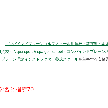
す！
コンバインドプレーンゴルフスクール用賀校・荻窪湖・本
ua sport & spa golf school・コンバインドプレーン
ドプレーン理論インストラクター養成スクール
を主宰する安藤
習と指導70