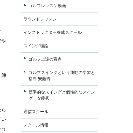
ゴルフレッスン動画
ラウンドレッスン
す
インストラクター養成スクール
でや
スイング理論
ゴルフ上達の盲点
ゴルフスイングという運動の学習と
う練
指導 安藤秀
標準的なスイングと個性的なスイン
グ 安藤秀
わら
通信スクール
てい
スクール情報
行う