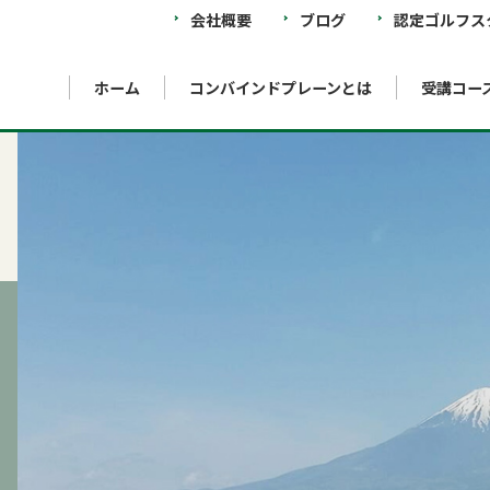
会社概要
ブログ
認定ゴルフス
ホーム
コンバインドプレーンとは
受講コー
ool
What is COMBINED PLANE Theory
Instructor training school
Hachioji Minamino school
I
コンバインドプレーン理論とは？
インストラクター養成スクール
八王子みなみ野校
イ