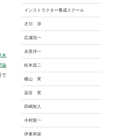
インストラクター養成スクール
才川 淳
広瀬浩一
永里洋一
厚木
理論
松本昌二
秀で
横山 実
染谷 実
田嶋智人
今村龍一
伊東和栄